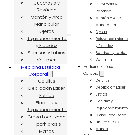
Cuperosis y
Cuperosis y
Rosácea
Rosácea
Mentón y Arco
Mentón y Arco
Mandibular
Mandibular
Ojeras
Ojeras
Rejuvenecimiento
Rejuvenecimiento
y Flacidez
y Flacidez
Sonrisas y Labios
Sonrisas y Labios
Volumen
Volumen
Medicina Estética
Medicina Estética
Corporal
Corporal
Celulitis
Celulitis
Depilación Laser
Depilación Laser
Estrías
Estrías
Flacidez y
Flacidez y
Rejuvenecimiento
Rejuvenecimiento
Grasa Localizada
Grasa Localizada
Hiperhidrosis
Hiperhidrosis
Manos
Manos