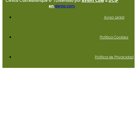
Clinica Castelblanque © | Diseñado por
Avant CEM
&
DCIP
en
denia.com
Aviso Legal
Política Cookies
Política de Privacidad