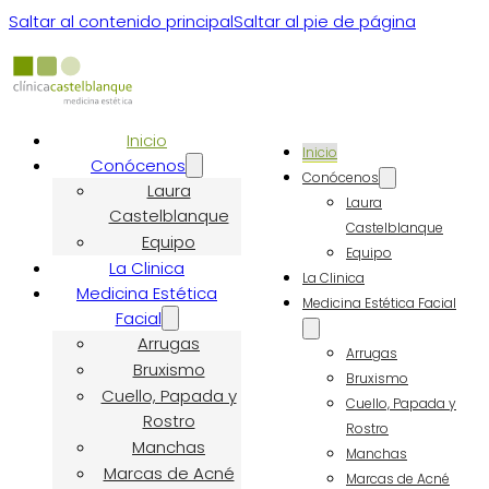
Saltar al contenido principal
Saltar al pie de página
Inicio
Inicio
Conócenos
Conócenos
Laura
Laura
Castelblanque
Castelblanque
Equipo
Equipo
La Clinica
La Clinica
Medicina Estética
Medicina Estética Facial
Facial
Arrugas
Arrugas
Bruxismo
Bruxismo
Cuello, Papada y
Cuello, Papada y
Rostro
Rostro
Manchas
Manchas
Marcas de Acné
Marcas de Acné