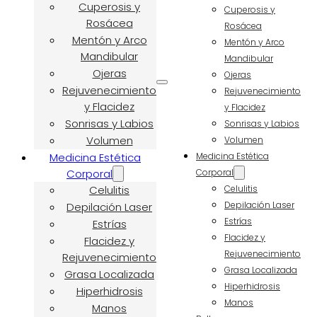
Cuperosis y
Cuperosis y
Rosácea
Rosácea
Mentón y Arco
Mentón y Arco
Mandibular
Mandibular
Ojeras
Ojeras
Rejuvenecimiento
Rejuvenecimiento
y Flacidez
y Flacidez
Sonrisas y Labios
Sonrisas y Labios
Volumen
Volumen
Medicina Estética
Medicina Estética
Corporal
Corporal
Celulitis
Celulitis
Depilación Laser
Depilación Laser
Estrías
Estrías
Flacidez y
Flacidez y
Rejuvenecimiento
Rejuvenecimiento
Grasa Localizada
Grasa Localizada
Hiperhidrosis
Hiperhidrosis
Manos
Manos