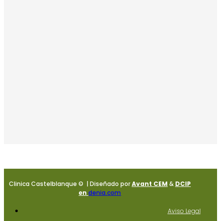
Clinica Castelblanque © | Diseñado por
Avant CEM
&
DCIP
en
denia.com
Aviso Legal