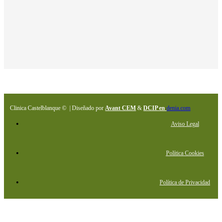
Clinica Castelblanque © | Diseñado por
Avant CEM
&
DCIP en
denia.com
Aviso Legal
Política Cookies
Política de Privacidad