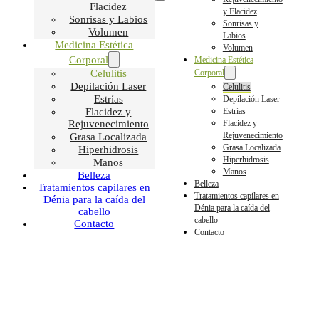
Flacidez
y Flacidez
Sonrisas y Labios
Sonrisas y
Volumen
Labios
Medicina Estética
Volumen
Corporal
Medicina Estética
Celulitis
Corporal
Depilación Laser
Celulitis
Estrías
Depilación Laser
Flacidez y
Estrías
Rejuvenecimiento
Flacidez y
Rejuvenecimiento
Grasa Localizada
Grasa Localizada
Hiperhidrosis
Hiperhidrosis
Manos
Manos
Belleza
Belleza
Tratamientos capilares en
Tratamientos capilares en
Dénia para la caída del
Dénia para la caída del
cabello
cabello
Contacto
Contacto