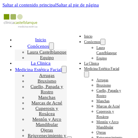
Saltar al contenido principal
Saltar al pie de página
Inicio
Inicio
Conócenos
Conócenos
Laura
Laura Castelblanque
Castelblanque
Equipo
Equipo
La Clinica
La Clinica
Medicina Estética Facial
Medicina Estética Facial
Arrugas
Arrugas
Bruxismo
Bruxismo
Cuello, Papada y
Cuello, Papada y
Rostro
Rostro
Manchas
Manchas
Marcas de Acné
Marcas de Acné
Cuperosis y
Cuperosis y
Rosácea
Rosácea
Mentón y Arco
Mentón y Arco
Mandibular
Mandibular
Ojeras
Ojeras
Rejuvenecimiento y
Rejuvenecimiento