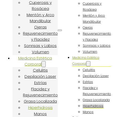
Cuperosis y
Cuperosis y
Rosácea
Rosácea
Mentón y Arco
Mentón y Arco
Mandibular
Mandibular
Ojeras
Ojeras
Rejuvenecimiento
Rejuvenecimiento
y Flacidez
y Flacidez
Sonrisas y Labios
Sonrisas y Labios
Volumen
Volumen
Medicina Estética
Medicina Estética
Corporal
Corporal
Celulitis
Celulitis
Depilación Laser
Depilación Laser
Estrías
Estrías
Flacidez y
Flacidez y
Rejuvenecimiento
Rejuvenecimiento
Grasa Localizada
Grasa Localizada
Hiperhidrosis
Hiperhidrosis
Manos
Manos