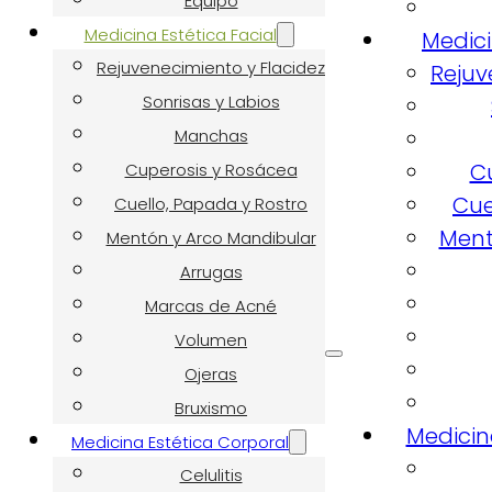
Equipo
Medicina Estética Facial
Medici
Rejuvenecimiento y Flacidez
Rejuv
Sonrisas y Labios
Manchas
C
Cuperosis y Rosácea
Cue
Cuello, Papada y Rostro
Ment
Mentón y Arco Mandibular
Arrugas
Marcas de Acné
Volumen
Ojeras
Bruxismo
Medicin
Medicina Estética Corporal
Celulitis