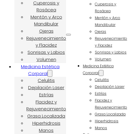
Cuperosis y
Cuperosis y
Rosácea
Rosácea
Mentón y Arco
Mentón y Arco
Mandibular
Mandibular
Ojeras
Ojeras
Rejuvenecimiento
Rejuvenecimiento
y Flacidez
y Flacidez
Sonrisas y Labios
Sonrisas y Labios
Volumen
Volumen
Medicina Estética
Medicina Estética
Corporal
Corporal
Celulitis
Celulitis
Depilación Laser
Depilación Laser
Estrías
Estrías
Flacidez y
Flacidez y
Rejuvenecimiento
Rejuvenecimiento
Grasa Localizada
Grasa Localizada
Hiperhidrosis
Hiperhidrosis
Manos
Manos