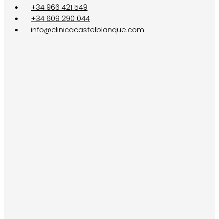
+34 966 421 549
+34 609 290 044
info@clinicacastelblanque.com