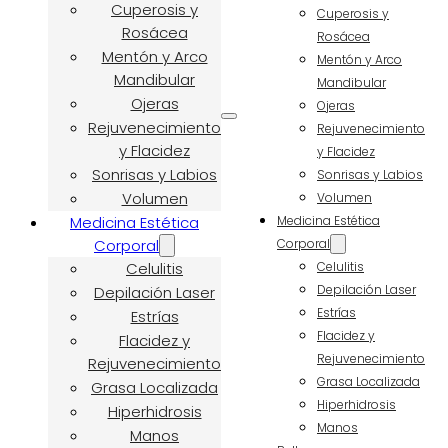
Cuperosis y
Cuperosis y
Rosácea
Rosácea
Mentón y Arco
Mentón y Arco
Mandibular
Mandibular
Ojeras
Ojeras
Rejuvenecimiento
Rejuvenecimiento
y Flacidez
y Flacidez
Sonrisas y Labios
Sonrisas y Labios
Volumen
Volumen
Medicina Estética
Medicina Estética
Corporal
Corporal
Celulitis
Celulitis
Depilación Laser
Depilación Laser
Estrías
Estrías
Flacidez y
Flacidez y
Rejuvenecimiento
Rejuvenecimiento
Grasa Localizada
Grasa Localizada
Hiperhidrosis
Hiperhidrosis
Manos
Manos